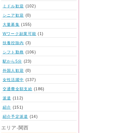
ミドル歓迎
(102)
シニア歓迎
(0)
大量募集
(155)
Wワーク副業可能
(1)
扶養控除内
(3)
シフト勤務
(106)
駅から5分
(23)
外国人歓迎
(0)
女性活躍中
(137)
交通費全額支給
(186)
派遣
(112)
紹介
(151)
紹介予定派遣
(14)
エリア-関西