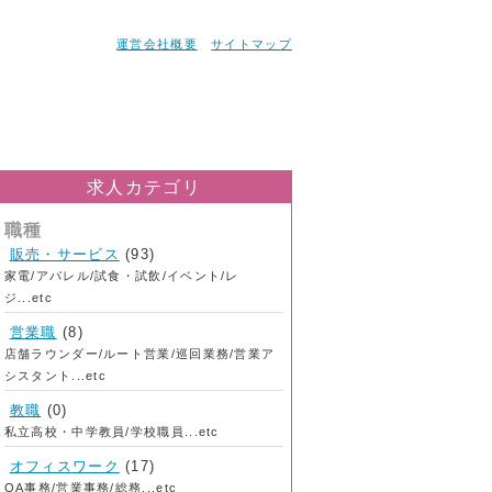
運営会社概要
サイトマップ
求人カテゴリ
職種
販売・サービス
(93)
家電/アパレル/試食・試飲/イベント/レ
ジ...etc
営業職
(8)
店舗ラウンダー/ルート営業/巡回業務/営業ア
シスタント...etc
教職
(0)
私立高校・中学教員/学校職員...etc
オフィスワーク
(17)
OA事務/営業事務/総務...etc