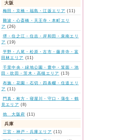
大阪
梅田・京橋・福島・江坂エリア
(11)
難波・心斎橋・天王寺・本町エリ
ア
(26)
堺・住之江・住吉・岸和田・泉南エリ
ア
(19)
平野・八尾・松原・古市・藤井寺・富
田林エリア
(11)
千里中央・緑地公園・豊中・箕面・池
田・吹田・茨木・高槻エリア
(13)
布施・花園・石切・四条畷・住道エリ
ア
(11)
門真・枚方・寝屋川・守口・蒲生・鶴
見エリア
(8)
他 大阪府
(11)
兵庫
三宮・神戸・兵庫エリア
(11)