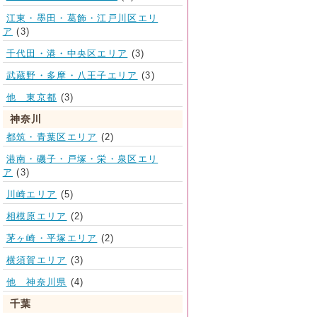
江東・墨田・葛飾・江戸川区エリ
ア
(3)
千代田・港・中央区エリア
(3)
武蔵野・多摩・八王子エリア
(3)
他 東京都
(3)
神奈川
都筑・青葉区エリア
(2)
港南・磯子・戸塚・栄・泉区エリ
ア
(3)
川崎エリア
(5)
相模原エリア
(2)
茅ヶ崎・平塚エリア
(2)
横須賀エリア
(3)
他 神奈川県
(4)
千葉