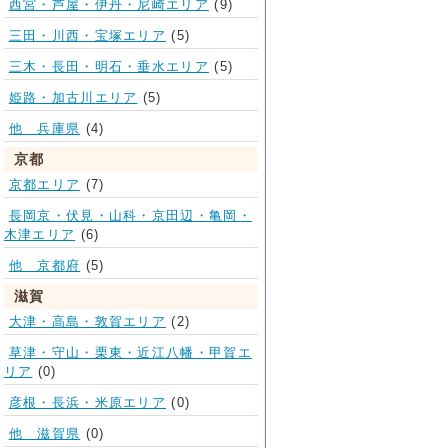
西宮・芦屋・伊丹・尼崎エリア
(9)
三田・川西・宝塚エリア
(5)
三木・長田・明石・垂水エリア
(5)
姫路・加古川エリア
(5)
他 兵庫県
(4)
京都
京都エリア
(7)
長岡京・伏見・山科・京田辺・亀岡・
木津エリア
(6)
他 京都府
(5)
滋賀
大津・高島・敦賀エリア
(2)
草津・守山・栗東・近江八幡・甲賀エ
リア
(0)
彦根・長浜・米原エリア
(0)
他 滋賀県
(0)